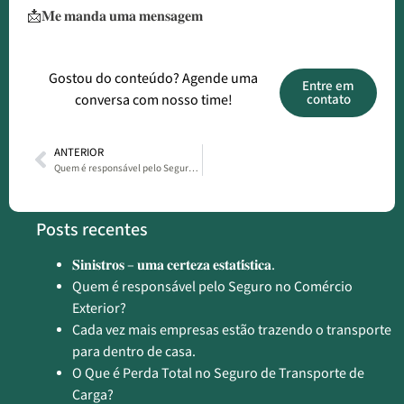
📩𝐌𝐞 𝐦𝐚𝐧𝐝𝐚 𝐮𝐦𝐚 𝐦𝐞𝐧𝐬𝐚𝐠𝐞𝐦
Gostou do conteúdo? Agende uma
Entre em
conversa com nosso time!
contato
ANTERIOR
Quem é responsável pelo Seguro no Comércio Exterior?
Posts recentes
𝐒𝐢𝐧𝐢𝐬𝐭𝐫𝐨𝐬 – 𝐮𝐦𝐚 𝐜𝐞𝐫𝐭𝐞𝐳𝐚 𝐞𝐬𝐭𝐚𝐭𝐢́𝐬𝐭𝐢𝐜𝐚.
Quem é responsável pelo Seguro no Comércio
Exterior?
Cada vez mais empresas estão trazendo o transporte
para dentro de casa.
O Que é Perda Total no Seguro de Transporte de
Carga?