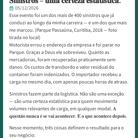
𝐒𝐢𝐧𝐢𝐬𝐭𝐫𝐨𝐬 – 𝐮𝐦𝐚 𝐜𝐞𝐫𝐭𝐞𝐳𝐚 𝐞𝐬𝐭𝐚𝐭𝐢́𝐬𝐭𝐢𝐜𝐚.
05/12/2026
Esse evento foi um dos mais de 400 sinistros que já
conduzi ao longo da minha carreira — e um dos que mais
me marcou. (Parque Passaúna, Curitiba, 2018 — foto
tirada no local)
Motorista errou o endereço da empresa e foi parar no
Parque. Graças a Deus ele sobreviveu. Quanto as
mercadorias, foram recuperadas praticamente sem
danos. Os custos de transbordo e valor residual do
container foram indenizados. O importador recebeu a
carga no mesmo dia, com apenas poucas horas de atraso.
Sinistros fazem parte da logística. Não são uma exceção
— são uma certeza estatística para quem movimenta
volumes relevantes de carga, em qualquer modal. 𝐀
𝐪𝐮𝐞𝐬𝐭𝐚̃𝐨 𝐧𝐮𝐧𝐜𝐚 𝐞́ 𝐬𝐞 𝐯𝐚𝐢 𝐚𝐜𝐨𝐧𝐭𝐞𝐜𝐞𝐫. 𝐄́ 𝐨 𝐪𝐮𝐞 𝐚𝐜𝐨𝐧𝐭𝐞𝐜𝐞 𝐝𝐞𝐩𝐨𝐢𝐬.
Nesse momento, três coisas definem o resultado para o
seu negócio: