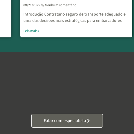
08/21/2025
Nenhum comentário
Introdução Contratar o seguro de transporte adequado é
uma das decisões mais estratégicas para embarcadores
Leia mais »
Falar com especialista