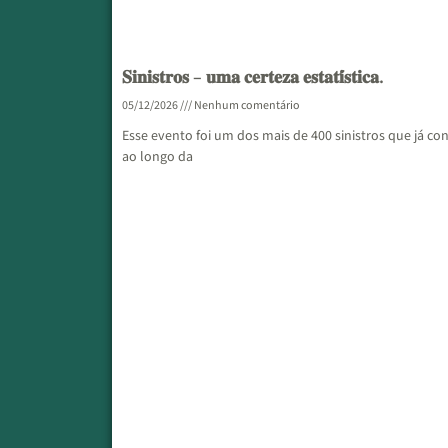
𝐒𝐢𝐧𝐢𝐬𝐭𝐫𝐨𝐬 – 𝐮𝐦𝐚 𝐜𝐞𝐫𝐭𝐞𝐳𝐚 𝐞𝐬𝐭𝐚𝐭𝐢́𝐬𝐭𝐢𝐜𝐚.
05/12/2026
Nenhum comentário
Esse evento foi um dos mais de 400 sinistros que já co
ao longo da