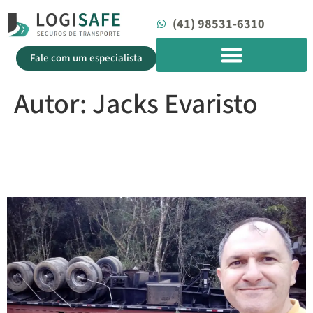
(41) 98531-6310
Fale com um especialista
Autor:
Jacks Evaristo
𝐒𝐢𝐧𝐢𝐬𝐭𝐫𝐨𝐬 – 𝐮𝐦𝐚 𝐜𝐞𝐫𝐭𝐞𝐳𝐚
𝐞𝐬𝐭𝐚𝐭𝐢́𝐬𝐭𝐢𝐜𝐚.